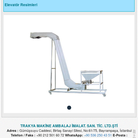
Elevatör Resimleri
TRAKYA MAKİNE AMBALAJ İMALAT. SAN. TİC. LTD.ŞTİ
Gümüşsuyu Caddesi, Birtaş Sanayi Sitesi, No:61/75, Bayrampaşa, İstanbul
Adres :
+90 212 501 60 72
+90 536 250 43 51
Telefon / Faks :
WhatsApp:
E-Posta :