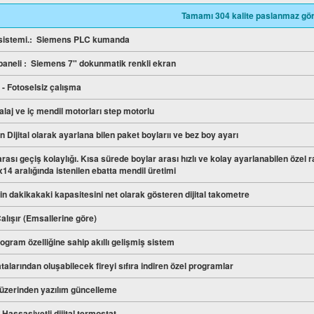
Tamamı 304 kalite paslanmaz g
 sistemi.: Siemens PLC kumanda
paneli : Siemens 7" dokunmatik renkli ekran
i - Fotoselsiz çalışma
laj ve iç mendil motorları step motorlu
 Dijital olarak ayarlana bilen paket boylarıı ve bez boy ayarı
arası geçiş kolaylığı. Kısa sürede boylar arası hızlı ve kolay ayarlanabilen özel r
x14 aralığında istenilen ebatta mendil üretimi
n dakikakaki kapasitesini net olarak gösteren dijital takometre
alışır (Emsallerine göre)
ogram özelliğine sahip akıllı gelişmiş sistem
talarından oluşabilecek fireyi sıfıra indiren özel programlar
 üzerinden yazılım güncelleme
º Hassasiyetli dijital termostat