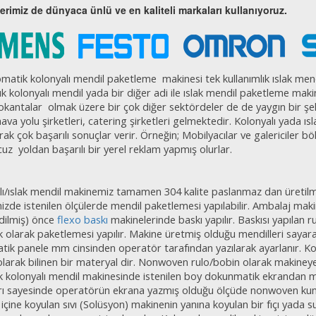
rimiz de dünyaca ünlü ve en kaliteli markaları kullanıyoruz.
matik kolonyalı mendil paketleme
makinesi tek kullanımlık ıslak me
ık kolonyalı mendil yada bir diğer adi ile ıslak mendil paketleme maki
lokantalar
olmak üzere bir çok diğer sektördeler de de yaygın bir şek
hava yolu şirketleri, catering şirketleri gelmektedir. Kolonyalı yada ı
rak çok başarılı sonuçlar verir. Örneğin; Mobilyacılar ve galericiler 
cuz
yoldan başarılı bir yerel reklam yapmış olurlar.
lı/ıslak mendil makinemiz tamamen 304 kalite paslanmaz dan üretilm
zde istenilen ölçülerde mendil paketlemesi yapılabilir. Ambalaj makin
dilmiş) önce
flexo baskı
makinelerinde baskı yapılır. Baskısı yapılan 
 olarak paketlemesi yapılır. Makine üretmiş olduğu mendilleri sayar
ik panele mm cinsinden operatör tarafından yazılarak ayarlanır. Ko
larak bilinen bir materyal dir. Nonwoven rulo/bobin olarak makineye
 kolonyalı mendil makinesinde istenilen boy dokunmatik ekrandan mm c
ı sayesinde operatörün ekrana yazmış olduğu ölçüde nonwoven kumaşı
 içine koyulan sıvı (Solüsyon) makinenin yanına koyulan bir fıçı yada 