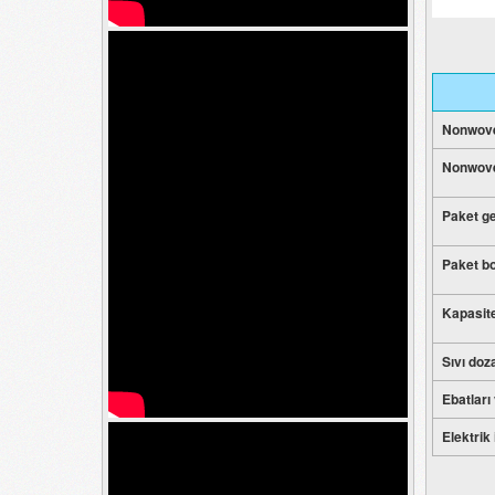
Nonwove
Nonwove
Paket ge
Paket b
Kapasite
Sıvı doz
Ebatları 
Elektrik 