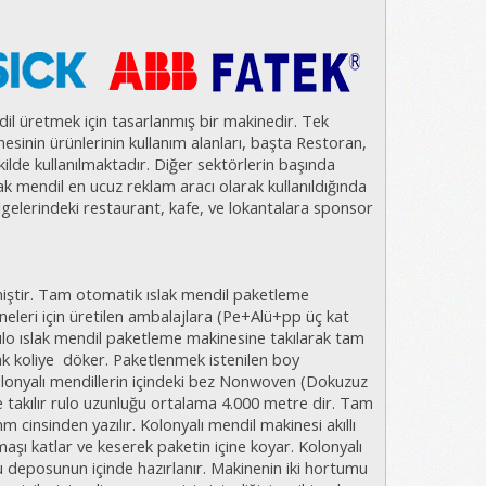
ndil üretmek için tasarlanmış bir makinedir. Tek
nesinin ürünlerinin kullanım alanları, başta Restoran,
ilde kullanılmaktadır. Diğer sektörlerin başında
slak mendil en ucuz reklam aracı olarak kullanıldığında
bölgelerindeki restaurant, kafe, ve lokantalara sponsor
iştir. Tam otomatik ıslak mendil paketleme
eleri için üretilen ambalajlara (Pe+Alü+pp üç kat
rulo ıslak mendil paketleme makinesine takılarak tam
ak koliye döker. Paketlenmek istenilen boy
lonyalı mendillerin içindeki bez Nonwoven (Dokuzuz
 takılır rulo uzunluğu ortalama 4.000 metre dir. Tam
insinden yazılır. Kolonyalı mendil makinesi akıllı
 katlar ve keserek paketin içine koyar. Kolonyalı
su deposunun içinde hazırlanır. Makinenin iki hortumu