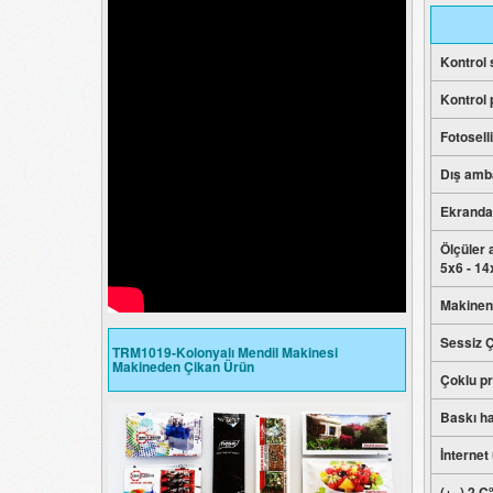
Kontrol
Kontrol 
Fotosell
Dış amba
Ekrandan
Ölçüler 
5x6 - 14
Makineni
Sessiz Ç
TRM1019-Kolonyalı Mendil Makinesi
Makineden Çikan Ürün
Çoklu pr
Baskı ha
İnternet
(+ -) 2 C