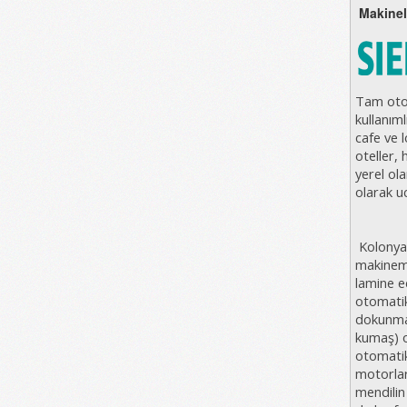
Makinele
Tam oto
kullanıml
cafe ve 
oteller, 
yerel ola
olarak u
Kolonya
makinemi
lamine e
otomatik
dokunmat
kumaş) o
otomatik
motorlar
mendilin