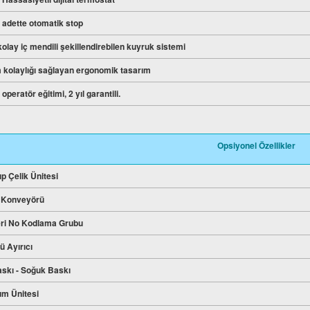
n adette otomatik stop
 kolay iç mendili şekillendirebilen kuyruk sistemi
 kolaylığı sağlayan ergonomik tasarım
operatör eğitimi, 2 yıl garantili.
Opsiyonel Özellikler
ıp Çelik Ünitesi
 Konveyörü
eri No Kodlama Grubu
ü Ayırıcı
skı - Soğuk Baskı
um Ünitesi