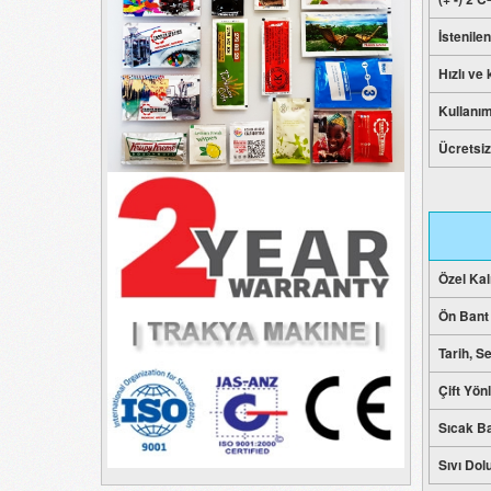
İstenile
Hızlı ve
Kullanım
Ücretsiz 
Özel Kal
Ön Bant
Tarih, S
Çift Yönl
Sıcak Ba
Sıvı Dol