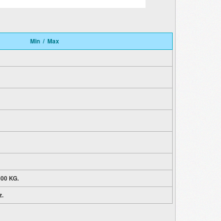
Min / Max
500 KG.
z.