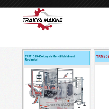
TRM1019-Kolonyalı Mendil Makinesi
TRM1019
Resimleri