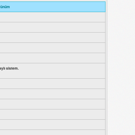
örünüm
aylı sistem.