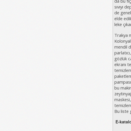
da bu fı
sıvıyı de
de geneld
elde edil
leke çıka
Trak
ya 
Kolonyal
mendil d
parlatıc
gözlük c
ekranı t
temizlem
paketlem
pampası 
bu makine
zeytinya
maskesi, 
temizleme
Bu liste 
E-katal