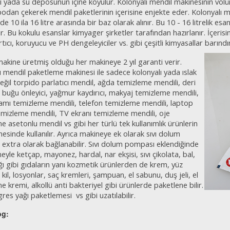
çı yada su deposunun içine koyulur. Kolonyalı mendil makinesinin volü
podan çekerek mendil paketlerinin içerisine enjekte eder. Kolonyalı me
e 10 ila 16 litre arasında bir baz olarak alınır. Bu 10 - 16 litrelik esan
ir. Bu kokulu esanslar kimyager şirketler tarafınd
an hazırlanır. İçeri
rtıcı, koruyucu ve PH dengeleyiciler vs. gibi çeşitli kimyasallar barındır
m
a
kine üretmiş olduğu her makineye 2 yıl garanti verir.
ı mendil paketleme makinesi ile
sadece kolonyalı yada ıslak
eğil torpido parlatıcı mendil, ağda temizlem
e mendili, deri
ı, buğu önleyici, yağmur kaydırıcı, makyaj temizleme mendili,
amı temizle
me mendili, telefon temizleme mendili, laptop
emizleme mendili, TV ekranı temizleme mendili, oje
e asetonlu mendil vs gibi her türlü tek kullanımlık ürünlerin
esinde kullanılır. Ayrıca makineye ek olarak sıvı dolum
extra olarak bağlanabilir. Sıvı dolum pompası eklendiğinde
yle ketçap, mayonez, hardal, nar ekşisi, sıvı çikolata, bal,
ğı gibi gıdaların yanı kozmetik ürünlerden de krem, yüz
kil, losyonlar, saç kremleri, şampuan, el sabunu, duş jeli, el
 kremi, alkollü anti bakteriyel gibi ürünlerde paketlene bilir.
gres yağı paketlemesi vs gibi uzatılabilir.
og: