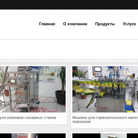
Главная
O компании
Продукты
Услуги
ля упаковок сахарных стиков
Машина для горизонтального напо
порошком